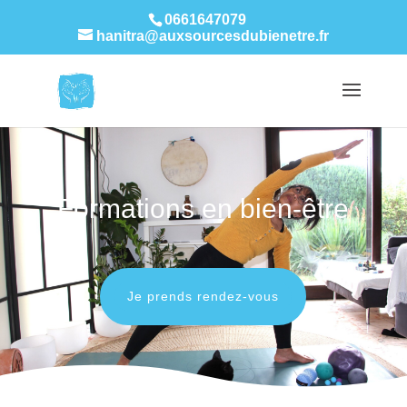
0661647079
hanitra@auxsourcesdubienetre.fr
Formations en bien-être
Je prends rendez-vous