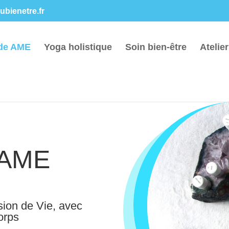
bienetre.fr
de AME
Yoga holistique
Soin bien-être
Atelie
 AME
sion de Vie, avec
orps