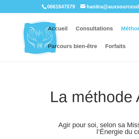
0661647079
hanitra@auxsourcesdu
Accueil
Consultations
Métho
Parcours bien-être
Forfaits
La méthode
Agir pour soi, selon sa Mis
l’Énergie du c