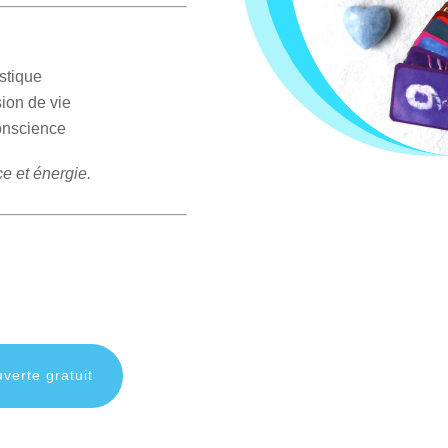
stique
sion de vie
conscience
e et énergie.
verte gratuit