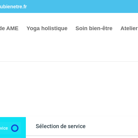
bienetre.fr
de AME
Yoga holistique
Soin bien-être
Atelie
Sélection de service
rvice