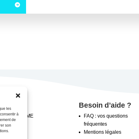
rvices
Besoin d’aide ?
que les
 consentir à
a méthode AME
FAQ : vos questions
rtement de
oga
fréquentes
rer son
tions.
Mentions légales