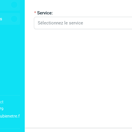
Service:
ns
ct
79
bienetre.f