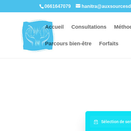
0661647079
hanitra@auxsourcesdu
Accueil
Consultations
Métho
Parcours bien-être
Forfaits
Sélection de se