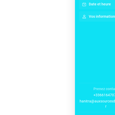
Date et heure
Vos informatio
Prenez conta
+336616470
hanitra@auxsourcesdu
r